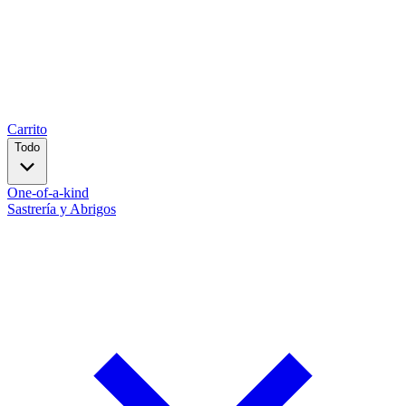
Carrito
Todo
One-of-a-kind
Sastrería y Abrigos