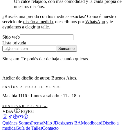
Un calce relajado, con más comodidad y la caída propia de
nuestros diseños.
¿Buscás una prenda con tus medidas exactas? Conocé nuestro
servicio de
diseño a medida
, o escribinos por
WhatsApp
y te
ayudamos a elegir tu talle.
Sitio web
Lista privada
Sumarme
Sin spam. Te podés dar de baja cuando quieras.
ATELIER MOLINA
Atelier de diseño de autor. Buenos Aires.
ENVÍOS A TODO EL MUNDO
Malabia 1116 ·
Lunes a sábado · 11 a 18 h
RESERVAR TURNO
→
VISA
PayPal
Quiénes Somos
Prensa
Milo J
Designers BA
Moodboard
Diseño a
medida
Guía de Talles
Contacto