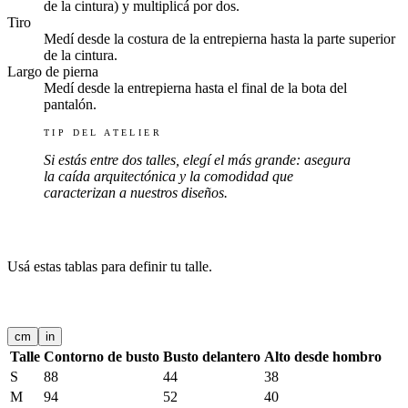
de la cintura) y multiplicá por dos.
Tiro
Medí desde la costura de la entrepierna hasta la parte superior
de la cintura.
Largo de pierna
Medí desde la entrepierna hasta el final de la bota del
pantalón.
TIP DEL ATELIER
Si estás entre dos talles, elegí el más grande: asegura
la caída arquitectónica y la comodidad que
caracterizan a nuestros diseños.
TABLAS POR TIPO DE PRENDA
Usá estas tablas para definir tu talle.
CROP-TOPS
cm
in
Talle
Contorno de busto
Busto delantero
Alto desde hombro
S
88
44
38
M
94
52
40