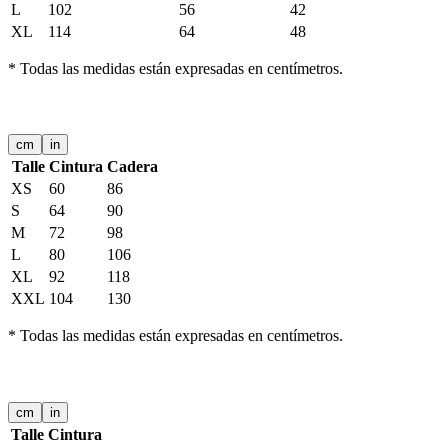
L
102
56
42
XL
114
64
48
*
Todas las medidas están expresadas en centímetros.
FALDAS Y PANTALONES
cm
in
Talle
Cintura
Cadera
XS
60
86
S
64
90
M
72
98
L
80
106
XL
92
118
XXL
104
130
*
Todas las medidas están expresadas en centímetros.
PANTALONES DE HOMBRE
cm
in
Talle
Cintura