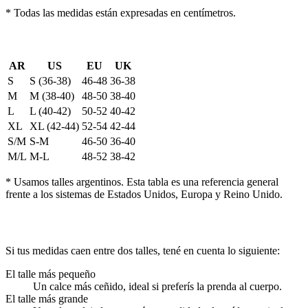
*
Todas las medidas están expresadas en centímetros.
EQUIVALENCIAS INTERNACIONALES
AR
US
EU
UK
S
S (36-38)
46-48
36-38
M
M (38-40)
48-50
38-40
L
L (40-42)
50-52
40-42
XL
XL (42-44)
52-54
42-44
S/M
S-M
46-50
36-40
M/L
M-L
48-52
38-42
*
Usamos talles argentinos. Esta tabla es una referencia general
frente a los sistemas de Estados Unidos, Europa y Reino Unido.
¿ENTRE DOS TALLES?
Si tus medidas caen entre dos talles, tené en cuenta lo siguiente:
El talle más pequeño
Un calce más ceñido, ideal si preferís la prenda al cuerpo.
El talle más grande