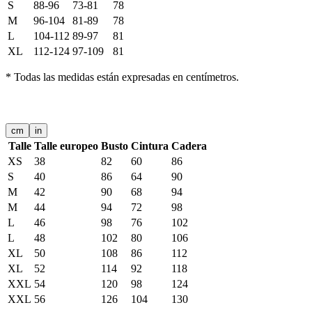
S
88-96
73-81
78
M
96-104
81-89
78
L
104-112
89-97
81
XL
112-124
97-109
81
*
Todas las medidas están expresadas en centímetros.
VESTIDOS DE MUJER
cm
in
Talle
Talle europeo
Busto
Cintura
Cadera
XS
38
82
60
86
S
40
86
64
90
M
42
90
68
94
M
44
94
72
98
L
46
98
76
102
L
48
102
80
106
XL
50
108
86
112
XL
52
114
92
118
XXL
54
120
98
124
XXL
56
126
104
130