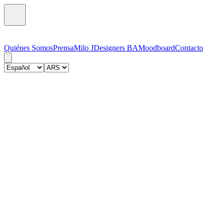
Quiénes Somos
Prensa
Milo J
Designers BA
Moodboard
Contacto